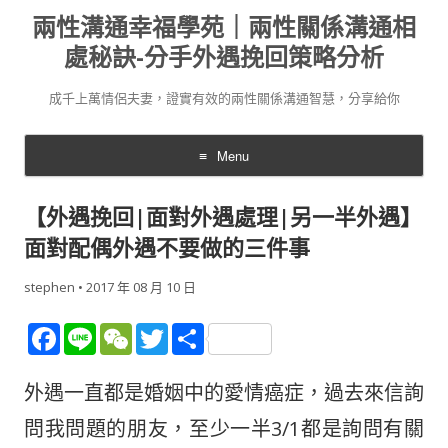
兩性溝通幸福學苑｜兩性關係溝通相
處秘訣-分手外遇挽回策略分析
成千上萬情侶夫妻，證實有效的兩性關係溝通智慧，分享給你
Menu
Skip
to
【外遇挽回|面對外遇處理|另一半外遇】
content
面對配偶外遇不要做的三件事
stephen
•
2017 年 08 月 10 日
F
Li
W
T
分
ac
n
e
w
享
外遇一直都是婚姻中的愛情癌症，過去來信詢
e
e
C
itt
b
h
er
問我問題的朋友，至少一半3/1都是詢問有關