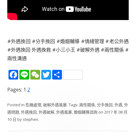
#外遇挽回 #分手挽回 #婚姻輔導 #情緒管理 #老公外遇
#外遇挽回 外遇挽救 #小三小王 #破解外遇 #兩性關係 #
兩性溝通
F
Li
W
T
分
ac
n
e
w
享
Pages:
1
2
e
e
C
itt
b
h
er
Posted in
危機處理
,
破解外遇風暴
. Tags:
兩性關係
,
分手挽回
,
外遇
,
外
o
at
遇問題
,
外遇挽回
,
外遇破解
,
外遇風暴
,
婚姻輔導諮詢
on
2017 年 08 月
10 日
by
o
stephen
.
k