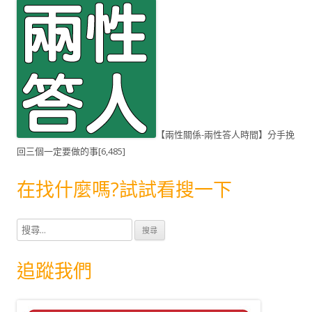
【兩性關係-兩性答人時間】分手挽
回三個一定要做的事
[6,485]
在找什麼嗎?試試看搜一下
搜
尋
關
追蹤我們
鍵
字
: