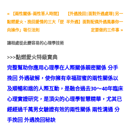
Post
«
【兩性關係-兩性答人時間】
【外遇挽回|面對外遇處理|另一
navigation
點燃愛火、挽回愛情的三大「逆
半外遇】面對配偶外遇風暴你一
向操作」吸引法則
定要做的三件事
»
讓相處從此變容易的心理學技術
>>>點燃愛火特級寶典
完整幫助你應用心理學在人際關係親密關係 分手
挽回 外遇破解，使你擁有幸福甜蜜的兩性關係以
及順暢和諧的人際互動，是融合過去30～40年臨床
心理實證研究，是頂尖的心理學智慧精華，尤其已
經經過千萬男女驗證有效的兩性關係 兩性溝通 分
手挽回 外遇挽回秘訣