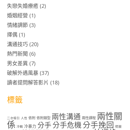
失戀失婚療癒
(2)
婚姻經營
(1)
情緒調節
(3)
擇偶
(1)
溝通技巧
(20)
熱門新聞
(6)
男女差異
(7)
破解外遇風暴
(37)
讀者提問解答影片
(18)
標籤
兩性關
兩性溝通
依附
依附類型
兩性課程
二次吸引
人性
係
分手挽回
分手
分手危機
冷暴力
冷戰
劈腿