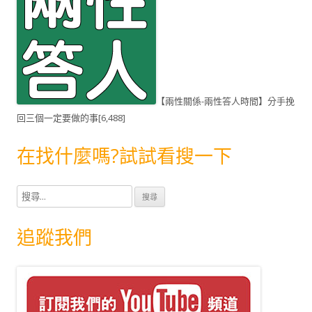
【兩性關係-兩性答人時間】分手挽
回三個一定要做的事
[6,488]
在找什麼嗎?試試看搜一下
搜
尋
關
追蹤我們
鍵
字
: