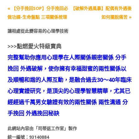
Post
«
【分手挽回SOP】分手挽回必
【破解外遇風暴】配偶有外遇後
navigation
做功課-生命盤點 三項關係梳理
如何擺脫痛苦
»
讓相處從此變容易的心理學技術
>>>點燃愛火特級寶典
完整幫助你應用心理學在人際關係親密關係 分手
挽回 外遇破解，使你擁有幸福甜蜜的兩性關係以
及順暢和諧的人際互動，是融合過去30～40年臨床
心理實證研究，是頂尖的心理學智慧精華，尤其已
經經過千萬男女驗證有效的兩性關係 兩性溝通 分
手挽回 外遇挽回秘訣
此網站內容由「司蒂返工作室」製作
統一編號：93140884