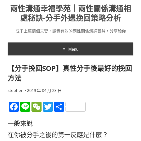
兩性溝通幸福學苑｜兩性關係溝通相
處秘訣-分手外遇挽回策略分析
成千上萬情侶夫妻，證實有效的兩性關係溝通智慧，分享給你
Menu
Skip
to
【分手挽回SOP】真性分手後最好的挽回
content
方法
stephen
•
2019 年 04 月 23 日
F
Li
W
T
分
ac
n
e
w
享
一般來說
e
e
C
itt
b
h
er
在你被分手之後的第一反應是什麼？