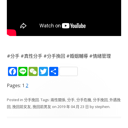
#分手 #真性分手 #分手挽回 #婚姻輔導 #情緒管理
F
Li
W
T
分
ac
n
e
w
享
Pages:
1
2
e
e
C
itt
b
h
er
Posted in
分手挽回
. Tags:
兩性關係
,
分手
,
分手危機
,
分手挽回
,
外遇挽
o
at
回
,
挽回前女友
,
挽回前男友
on
2019 年 04 月 23 日
by
stephen
.
o
k