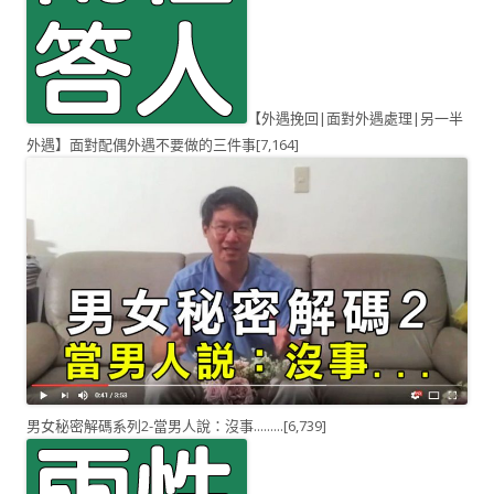
【外遇挽回|面對外遇處理|另一半
外遇】面對配偶外遇不要做的三件事
[7,164]
男女秘密解碼系列2-當男人說：沒事.........
[6,739]